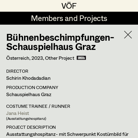
VÖF
VÖF
Members and Projects
Members and Projects
Bühnenbeschimpfungen-
DE
EN
HOME
Schauspielhaus Graz
Luna Brandt
Suche
Log in
Österreich,
2023
, Other Project
René Davie Cormaniosi
DIRECTOR
Art Department
Schirin Khodadadian
Stephanie Edelhofer
PRODUCTION COMPANY
Iris Fellner
Costume Department
Schauspielhaus Graz
Paula Glawion
COSTUME TRAINEE / RUNNER
Jana Heist
Retired Members
Minne Günter
(Ausstattungshospitanz)
Honorary Members
Jana Heist
PROJECT DESCRIPTION
Ausstattungshospitanz- mit Schwerpunkt Kostümbild für
In Memoriam