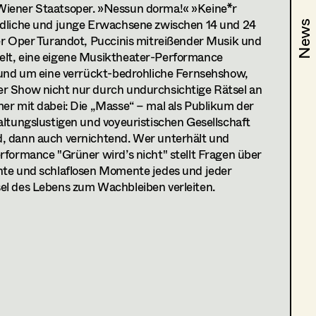
Wiener Staatsoper. »Nessun dorma!« »Keine*r
ommer
ndliche und junge Erwachsene zwischen 14 und 24
News
News
er Oper Turandot, Puccinis mitreißender Musik und
elt, eine eigene Musiktheater-Performance
rund um eine verrückt-bedrohliche Fernsehshow,
r Show nicht nur durch undurchsichtige Rätsel an
er mit dabei: Die „Masse“ – mal als Publikum der
heater Wien
altungslustigen und voyeuristischen Gesellschaft
, dann auch vernichtend. Wer unterhält und
abor der Wiener Staatsoper
rformance "Grüner wird’s nicht" stellt Fragen über
hte und schlaflosen Momente jedes und jeder
fen das schon-Deutsches Theater Göttingen
el des Lebens zum Wachbleiben verleiten.
oper
stüm)
auspielhaus Graz