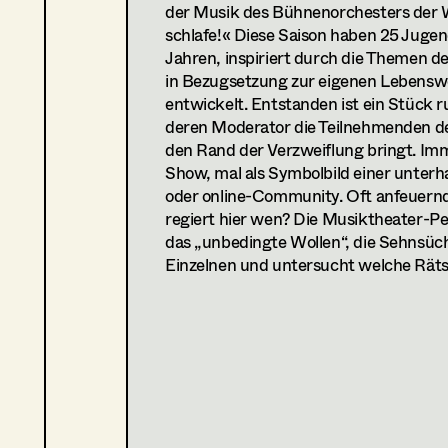
der Musik des Bühnenorchesters der 
2025
La Traviata-Wiener Operns
schlafe!« Diese Saison haben 25 Juge
(Leitung Kostümabteilung)
Jahren, inspiriert durch die Themen d
2025
On the Town-Oper Graz
in Bezugsetzung zur eigenen Lebensw
(Kostümbildassistenz)
entwickelt. Entstanden ist ein Stück 
2025
Fidelio-Wiener Staatsoper
deren Moderator die Teilnehmenden de
(Kostümbildassistenz)
den Rand der Verzweiflung bringt. Imm
2024
Orpheus steigt herab-Burgt
Show, mal als Symbolbild einer unterh
(Kostümbildhospitanz)
oder online-Community. Oft anfeuernd
2024
Grüner wird’s nicht-Opernl
regiert hier wen? Die Musiktheater-Pe
(Kostümbild)
das „unbedingte Wollen“, die Sehnsüc
2024
La Révolution #1-Wir schaf
Einzelnen und untersucht welche Räts
(Mitarbeit Kostüm- und Bühnenbild)
2024
Fin de Partie-Wiener Staats
(Proben- und Produktionsbetreuung Ko
2024
Les Troyens-Oper Graz
(Kostümbildassistenz)
2023
Bühnenbeschimpfungen-Sch
(Ausstattungshospitanz)