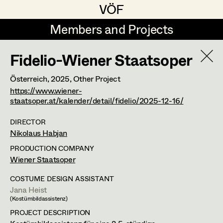
VÖF
VÖF
Members and Projects
Members and Projects
Fidelio-Wiener Staatsoper
DE
EN
HOME
Österreich,
2025
, Other Project
Luna Brandt
Suche
Log in
https://www.wiener-
staatsoper.at/kalender/detail/fidelio/2025-12-16/
René Davie Cormaniosi
DIRECTOR
Art Department
Stephanie Edelhofer
Nikolaus Habjan
Iris Fellner
PRODUCTION COMPANY
Costume Department
Wiener Staatsoper
Paula Glawion
COSTUME DESIGN ASSISTANT
Retired Members
Minne Günter
Jana Heist
(Kostümbildassistenz)
Honorary Members
Jana Heist
PROJECT DESCRIPTION
In Memoriam