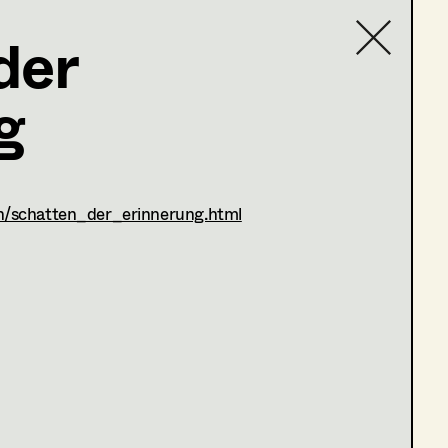
der
g
Contact list
n/schatten_der_erinnerung.html
ogen