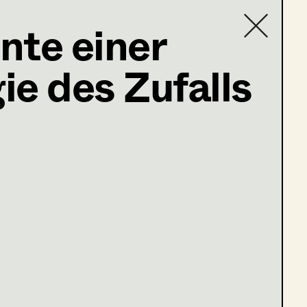
nte einer
e des Zufalls
Contact list
ogen