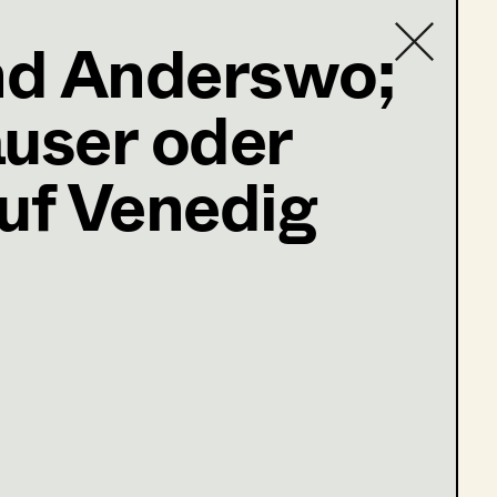
nd Anderswo;
user oder
Contact list
uf Venedig
ogen