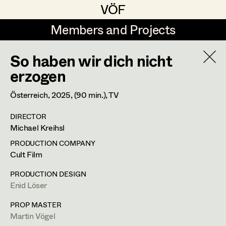
VÖF
VÖF
Members and Projects
Members and Projects
So haben wir dich nicht
DE
EN
HOME
Cinzia Cioffi
erzogen
Costume Designer
Veronika Albert
Suche
Log in
Österreich,
2025
, (90 min.)
, TV
Marlene Auer-Pleyl
DIRECTOR
Wien
Art Department
Michael Kreihsl
Maria-Theresia Bartl
cinzia@aon.at
PRODUCTION COMPANY
Elisabeth Binder-Neururer
PROFILE
Costume Department
Cult Film
Christoph Birkner
PRODUCTION DESIGN
Bildmaterial
Zusammenarbeit
Enid Löser
Retired Members
Zizi Bohrer-Lehner
COSTUME DESIGN
Honorary Members
PROP MASTER
2025
So haben wir dich nicht erzogen
Monika Buttinger
Martin Vögel
M. Kreihsl, TV
In Memoriam
(Kostümbild)