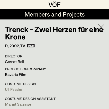
VÖF
VÖF
Members and Projects
Members and Projects
Trenck - Zwei Herzen für eine
DE
EN
HOME
Krone
Maria-Theresia Bartl
Suche
Log in
D,
2002
, TV
Elisa Berger
DIRECTOR
Art Department
Gernot Roll
Elisabeth Binder
PRODUCTION COMPANY
Anna Fritsch
Margit Salzinger
Costume Department
Bavaria Film
Marion Grädler
COSTUME DESIGN
Costume Supervisor
,
Assistant
Uli Fessler
Retired Members
Barbara Haegele
Costume Designer
Honorary Members
COSTUME DESIGN ASSISTANT
Elisabeth Heinisch
Margit Salzinger
In Memoriam