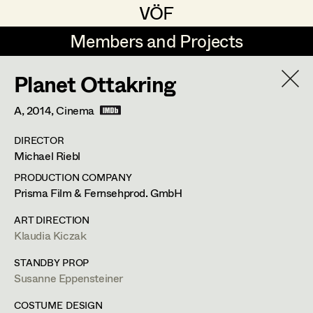
VÖF
VÖF
Members and Projects
Members and Projects
Planet Ottakring
DE
EN
HOME
A,
2014
, Cinema
Maria-Theresia Bartl
Suche
Log in
DIRECTOR
Elisa Berger
Michael Riebl
Art Department
Elisabeth Binder
PRODUCTION COMPANY
Prisma Film & Fernsehprod. GmbH
Anna Fritsch
Stéphanie Zani
Costume Department
ART DIRECTION
Marion Grädler
Klaudia Kiczak
Assistant Costume Designer
Retired Members
Barbara Haegele
STANDBY PROP
Susanne Eppensteiner
Honorary Members
Elisabeth Heinisch
Feldstrasse 77,
3420
Kritzendorf
In Memoriam
COSTUME DESIGN
m +43 (0) 660 217 47 58,
stehzani@gmail.com