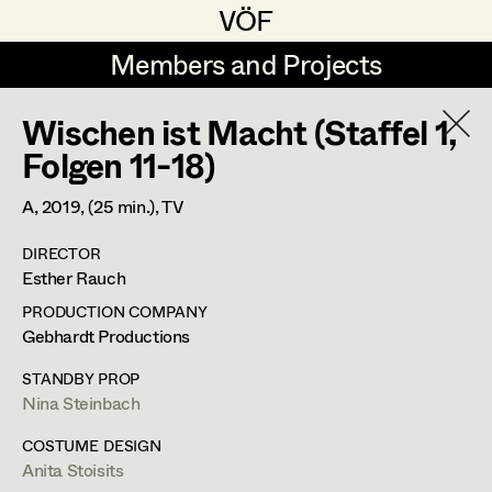
VÖF
VÖF
Members and Projects
Members and Projects
Wischen ist Macht (Staffel 1,
DE
EN
HOME
Folgen 11-18)
Maria-Theresia Bartl
Suche
Log in
A,
2019
, (25 min.)
, TV
Elisa Berger
DIRECTOR
Art Department
Esther Rauch
Elisabeth Binder
PRODUCTION COMPANY
Anna Fritsch
Stéphanie Zani
Costume Department
Gebhardt Productions
Marion Grädler
STANDBY PROP
Assistant Costume Designer
Nina Steinbach
Retired Members
Barbara Haegele
Honorary Members
COSTUME DESIGN
Elisabeth Heinisch
Feldstrasse 77,
3420
Kritzendorf
Anita Stoisits
In Memoriam
m +43 (0) 660 217 47 58,
stehzani@gmail.com