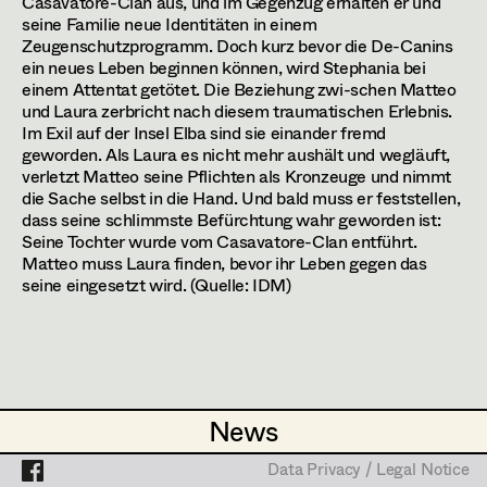
Casavatore-Clan aus, und im Gegenzug erhalten er und
Lea Haselrieder
1170
Wien
seine Familie neue Identitäten in einem
m +436641821147,
martinschwarzbach@icloud.com
Zeugenschutzprogramm. Doch kurz bevor die De-Canins
Elisabeth Heinisch
Projects
ein neues Leben beginnen können, wird Stephania bei
einem Attentat getötet. Die Beziehung zwi-schen Matteo
PROFILE
Anna Hoss
und Laura zerbricht nach diesem traumatischen Erlebnis.
Im Exil auf der Insel Elba sind sie einander fremd
Michaela Janker
Bildmaterial
Zusammenarbeit
geworden. Als Laura es nicht mehr aushält und wegläuft,
SET COSTUMER
verletzt Matteo seine Pflichten als Kronzeuge und nimmt
Ruth Kubyk
die Sache selbst in die Hand. Und bald muss er feststellen,
2026
Blind Ermittelt 15
dass seine schlimmste Befürchtung wahr geworden ist:
Eveline Leichtfried
S. Tafel, TV
Seine Tochter wurde vom Casavatore-Clan entführt.
2026
Italien
Matteo muss Laura finden, bevor ihr Leben gegen das
Helga Lohninger
D. Prochaska, Cinema
seine eingesetzt wird. (Quelle: IDM)
2025
An der Grenze
Marlies Mayringer
S. Volm, TV
2025
Dahlmanns letzte Bescherung
Lena Parusel
I. Braak, TV
2025
Landkrimi- die Kuh die weint
Martin Schwarzbach
A. Prochaska, TV
News
News
Katja Sembacher
2025
Das Vergessen
D. Prochaska, TV
Data Privacy / Legal Notice
Data Privacy / Legal Notice