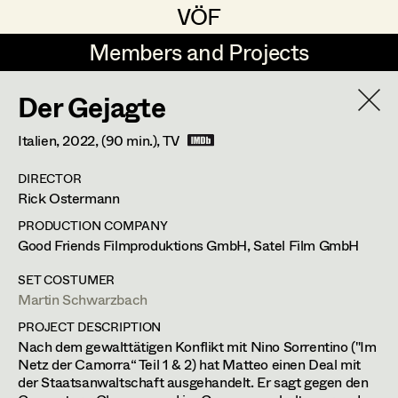
VÖF
VÖF
Members and Projects
Members and Projects
Der Gejagte
DE
EN
HOME
Italien,
2022
, (90 min.)
, TV
Gudrun Büsel
Suche
Log in
DIRECTOR
Lena Isabella Deisenberger
Rick Ostermann
Art Department
Jasmin Engelhart
PRODUCTION COMPANY
Good Friends Filmproduktions GmbH, Satel Film GmbH
Sophie Fehrmann
Costume Department
SET COSTUMER
Anna Fritsch
Martin Schwarzbach
Martin Schwarzbach
PROJECT DESCRIPTION
Retired Members
Kerstin Maria Gatterbauer
Nach dem gewalttätigen Konflikt mit Nino Sorrentino ("Im
Set Costumer
Honorary Members
Netz der Camorra“ Teil 1 & 2) hat Matteo einen Deal mit
Magdalena Haim
der Staatsanwaltschaft ausgehandelt. Er sagt gegen den
In Memoriam