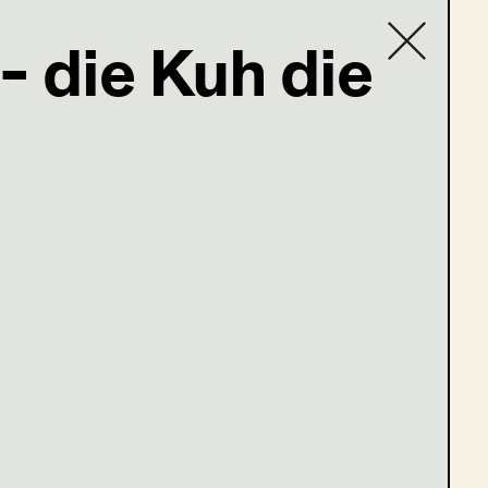
- die Kuh die
Contact list
m