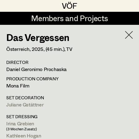
VÖF
VÖF
Members and Projects
Members and Projects
Das Vergessen
DE
EN
HOME
Österreich,
2025
, (45 min.)
, TV
Gudrun Büsel
Suche
Log in
DIRECTOR
Lena Isabella Deisenberger
Daniel Geronimo Prochaska
Art Department
Jasmin Engelhart
PRODUCTION COMPANY
Mona Film
Sophie Fehrmann
Costume Department
SET DECORATION
Anna Fritsch
Juliane Gstättner
Martin Schwarzbach
Retired Members
Kerstin Maria Gatterbauer
SET DRESSING
Set Costumer
Irina Grebien
Honorary Members
Magdalena Haim
(3 Wochen Zusatz)
In Memoriam
Kathleen Hogan