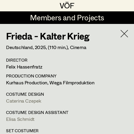
VÖF
VÖF
Members and Projects
Members and Projects
Frieda - Kalter Krieg
DE
EN
HOME
Deutschland,
2025
, (110 min.)
, Cinema
Gudrun Büsel
Suche
Log in
DIRECTOR
Lena Isabella Deisenberger
Felix Hassenfratz
Art Department
Jasmin Engelhart
PRODUCTION COMPANY
Kurhaus Production, Wega Filmproduktion
Sophie Fehrmann
Costume Department
COSTUME DESIGN
Anna Fritsch
Caterina Czepek
Martin Schwarzbach
Retired Members
Kerstin Maria Gatterbauer
COSTUME DESIGN ASSISTANT
Set Costumer
Elisa Schmidt
Honorary Members
Magdalena Haim
In Memoriam
SET COSTUMER