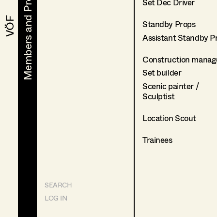
Members and Projects
Members and Projects
Set Dec Driver
VÖF
VÖF
Standby Props
Assistant Standby P
Construction manag
Set builder
Scenic painter /
Sculptist
Location Scout
Trainees
SEARCH
LOG IN