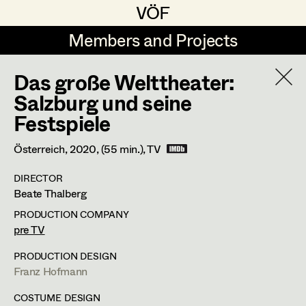
VÖF
VÖF
Members and Projects
Members and Projects
Das große Welttheater:
DE
EN
HOME
Salzburg und seine
Festspiele
Rudi Czettel
Production Design
Suche
Log in
Gerhard Dohr
Production Design Assistant
Österreich,
2020
, (55 min.)
, TV
Art Department
Andreas Donhauser
DIRECTOR
Beate Thalberg
Christine Dosch
Art Direction
Costume Department
PRODUCTION COMPANY
Christine Egger
pre TV
Assistant Art Director
Franz Hofmann
Retired Members
Andreas Ertl
PRODUCTION DESIGN
Franz Hofmann
Honorary Members
Production Design
,
Set Decoration
,
Gerald Freimuth
Set Decoration
In Memoriam
COSTUME DESIGN
Prop Master