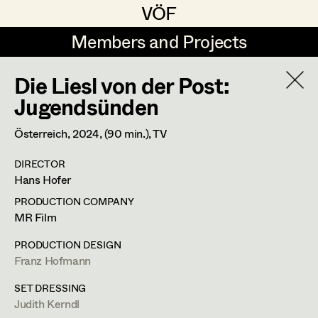
VÖF
VÖF
Members and Projects
Members and Projects
Die Liesl von der Post:
DE
EN
HOME
Jugendsünden
Rudi Czettel
Production Design
Suche
Log in
Österreich,
2024
, (90 min.)
, TV
Gerhard Dohr
Production Design Assistant
DIRECTOR
Art Department
Hans Hofer
Andreas Donhauser
PRODUCTION COMPANY
Christine Dosch
Art Direction
Costume Department
MR Film
Christine Egger
Assistant Art Director
PRODUCTION DESIGN
Franz Hofmann
Franz Hofmann
Retired Members
Andreas Ertl
Honorary Members
SET DRESSING
Production Design
,
Set Decoration
,
Gerald Freimuth
Set Decoration
Judith Kerndl
In Memoriam
Prop Master