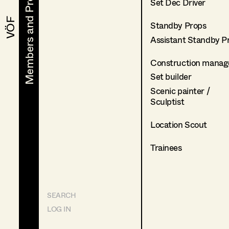
Members and Projects
Members and Projects
Set Dec Driver
VÖF
VÖF
Standby Props
Assistant Standby P
Construction manag
Set builder
Scenic painter /
Sculptist
Location Scout
Trainees
SEARCH
LOG IN