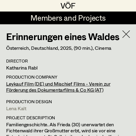
VÖF
VÖF
Members and Projects
Members and Projects
Erinnerungen eines Waldes
DE
EN
HOME
Österreich, Deutschland,
2025
, (90 min.)
, Cinema
Markus Blaha
Production Design
Suche
Log in
DIRECTOR
Alexandra Bogner
Production Design Assistant
Katharina Rabl
Art Department
Paul Bono
PRODUCTION COMPANY
Leykauf Film (DE) und Mischief Films - Verein zur
Johanna Brandstätter
Förderung des Dokumentarfilms & Co KG (AT)
Art Direction
Costume Department
Laura Buczynski
Assistant Art Director
PRODUCTION DESIGN
Lena Kalt
Retired Members
Angelika Cech
PROJECT DESCRIPTION
Honorary Members
Familiengeschichte. Als Frieda (30) unerwartet den
René Davie Cormaniosi
Set Decoration
Fichtenwald ihrer Großmutter erbt, wird sie vor eine
In Memoriam