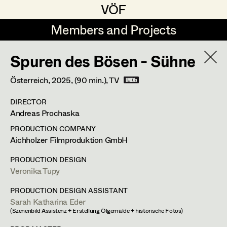
VÖF
VÖF
Members and Projects
Members and Projects
Spuren des Bösen - Sühne
DE
EN
HOME
Österreich,
2025
, (90 min.)
, TV
Jana Druskovic
Production Design
Suche
Log in
DIRECTOR
Sarah Katharina Eder
Production Design Assistant
Andreas Prochaska
Art Department
Jenny Fischer
PRODUCTION COMPANY
Aichholzer Filmproduktion GmbH
Goldmund Friedl
Art Direction
Veronika Tupy
Costume Department
PRODUCTION DESIGN
Julia Gmoser
Assistant Art Director
Veronika Tupy
Production Design
,
Production Design
Retired Members
Marie Gruber
PRODUCTION DESIGN ASSISTANT
Assistant
Sarah Katharina Eder
Honorary Members
Juliane Gstättner
Set Decoration
(Szenenbild Assistenz + Erstellung Ölgemälde + historische Fotos)
In Memoriam