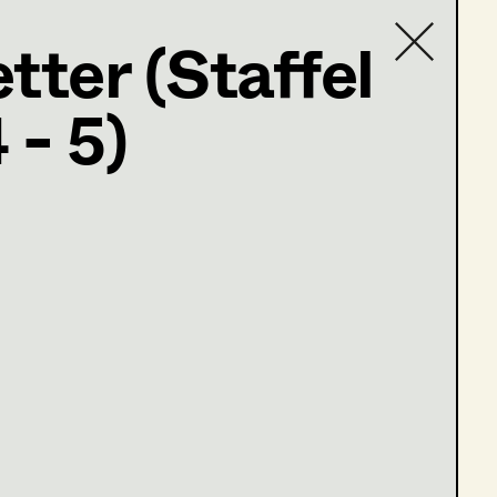
tter (Staffel
 - 5)
Contact list
einfeld
olge 6-7)
ge 1 - 3)
lge 4 - 5)