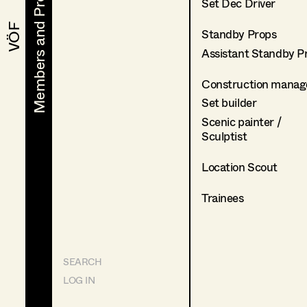
Members and Projects
Members and Projects
Set Dec Driver
VÖF
VÖF
Standby Props
Assistant Standby P
Construction manag
Set builder
Scenic painter /
Sculptist
Location Scout
Trainees
SEARCH
LOG IN