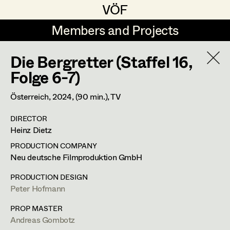
VÖF
VÖF
Members and Projects
Members and Projects
Die Bergretter (Staffel 16,
DE
EN
HOME
Folge 6-7)
Michael Aberer
Production Design
Suche
Log in
Österreich,
2024
, (90 min.)
, TV
Michael Buchart
Production Design Assistant
DIRECTOR
Art Department
Heinz Dietz
Jana Druskovic
PRODUCTION COMPANY
Andreas Gombotz
Art Direction
Andreas Gombotz
Costume Department
Neu deutsche Filmproduktion GmbH
Juliane Gstättner
Assistant Art Director
PRODUCTION DESIGN
Prop Master
Peter Hofmann
Retired Members
Christian Haizinger
Honorary Members
PROP MASTER
Peter Hofmann
Set Decoration
Dr. Josef Stepphungasse 9,
2722
Weikersdorf am Steinfeld
Andreas Gombotz
In Memoriam
m +43 664 33 80 942,
a.gombotz@gmx.at