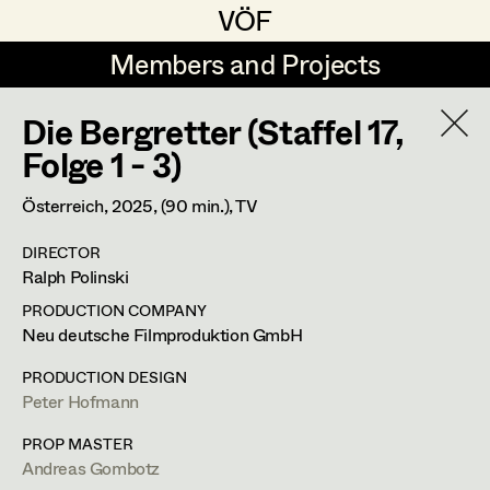
VÖF
VÖF
Members and Projects
Members and Projects
Die Bergretter (Staffel 17,
DE
EN
HOME
Folge 1 - 3)
Michael Aberer
Production Design
Suche
Log in
Österreich,
2025
, (90 min.)
, TV
Michael Buchart
Production Design Assistant
DIRECTOR
Art Department
Ralph Polinski
Jana Druskovic
PRODUCTION COMPANY
Andreas Gombotz
Art Direction
Andreas Gombotz
Costume Department
Neu deutsche Filmproduktion GmbH
Juliane Gstättner
Assistant Art Director
PRODUCTION DESIGN
Prop Master
Peter Hofmann
Retired Members
Christian Haizinger
Honorary Members
PROP MASTER
Peter Hofmann
Set Decoration
Dr. Josef Stepphungasse 9,
2722
Weikersdorf am Steinfeld
Andreas Gombotz
In Memoriam
m +43 664 33 80 942,
a.gombotz@gmx.at