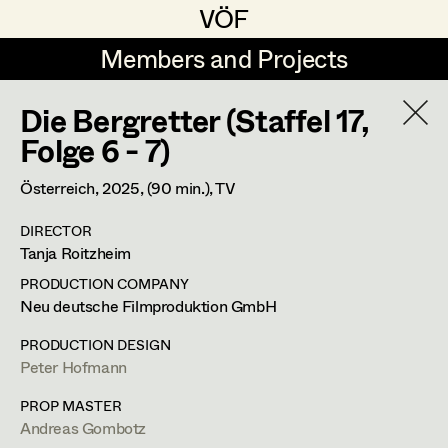
VÖF
VÖF
Members and Projects
Members and Projects
Die Bergretter (Staffel 17,
DE
EN
HOME
Folge 6 - 7)
Michael Aberer
Production Design
Suche
Log in
Österreich,
2025
, (90 min.)
, TV
Michael Buchart
Production Design Assistant
DIRECTOR
Art Department
Tanja Roitzheim
Jana Druskovic
PRODUCTION COMPANY
Andreas Gombotz
Art Direction
Andreas Gombotz
Costume Department
Neu deutsche Filmproduktion GmbH
Juliane Gstättner
Assistant Art Director
PRODUCTION DESIGN
Prop Master
Peter Hofmann
Retired Members
Christian Haizinger
Honorary Members
PROP MASTER
Peter Hofmann
Set Decoration
Dr. Josef Stepphungasse 9,
2722
Weikersdorf am Steinfeld
Andreas Gombotz
In Memoriam
m +43 664 33 80 942,
a.gombotz@gmx.at