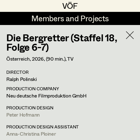
VÖF
VÖF
Members and Projects
Members and Projects
Die Bergretter (Staffel 18,
DE
EN
HOME
Folge 6-7)
Michael Aberer
Production Design
Suche
Log in
Österreich,
2026
, (90 min.)
, TV
Michael Buchart
Production Design Assistant
DIRECTOR
Art Department
Ralph Polinski
Jana Druskovic
PRODUCTION COMPANY
Andreas Gombotz
Art Direction
Andreas Gombotz
Costume Department
Neu deutsche Filmproduktion GmbH
Juliane Gstättner
Assistant Art Director
PRODUCTION DESIGN
Prop Master
Peter Hofmann
Retired Members
Christian Haizinger
Honorary Members
PRODUCTION DESIGN ASSISTANT
Peter Hofmann
Set Decoration
Dr. Josef Stepphungasse 9,
2722
Weikersdorf am Steinfeld
Anna-Christina Ploiner
In Memoriam
m +43 664 33 80 942,
a.gombotz@gmx.at