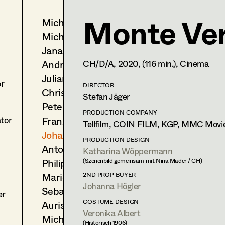
Monte Ver
Michael Aberer
Johanna Högler
Michael Buchart
Prop Master
,
Assistant Prop
Jana Druskovic
Andreas Gombotz
CH/D/A,
2020
, (116 min.)
, Cinema
1140
Wien
m +43 660 479 73 03,
johanna.hoegler@gmx.at
Juliane Gstättner
or
DIRECTOR
Christian Haizinger
Stefan Jäger
Print profile
Peter Hofmann
PRODUCTION COMPANY
Franz Hofmann
ator
Bildmaterial
Zusammenarbeit
Tellfilm, COIN FILM, KGP, MMC Movi
Johanna Högler
PRODUCTION DESIGN ASSISTANT
PRODUCTION DESIGN
Antoinette Höring
2021
Der weiße Kobold
Katharina Wöppermann
Philipp Juda
M. Kren, TV
(Szenenbild gemeinsam mit Nina Mader / CH)
Mario Kainer
2ND PROP BUYER
Johanna Högler
SET DECORATION
Sebastian Kubisch
er
2023
Der Vierer / Gemischtes Do
COSTUME DESIGN
Auris Kunisch
I. Pardo, Cinema
Veronika Albert
Michael Manyet
(Historisch 1906)