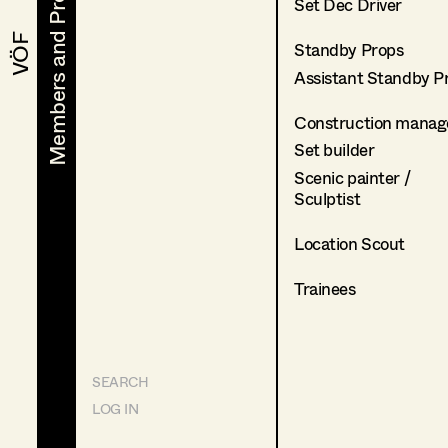
Members and Projects
Members and Projects
Set Dec Driver
VÖF
VÖF
Standby Props
Assistant Standby P
Construction manag
Set builder
Scenic painter /
Sculptist
Location Scout
Trainees
SEARCH
LOG IN