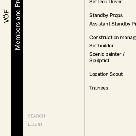
Members and Projects
Members and Projects
Set Dec Driver
VÖF
VÖF
Standby Props
Assistant Standby P
Construction manag
Set builder
Scenic painter /
Sculptist
Location Scout
Trainees
SEARCH
LOG IN