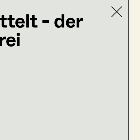
ttelt - der
 Master
rei
Contact list
ppel