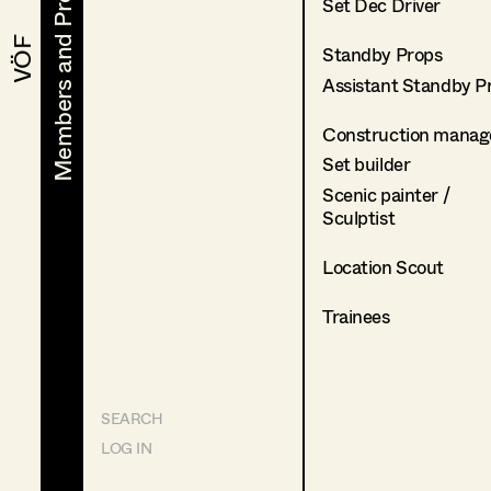
Members and Projects
Members and Projects
Set Dec Driver
VÖF
VÖF
Standby Props
Assistant Standby P
Construction manag
Set builder
Scenic painter /
Sculptist
Location Scout
Trainees
SEARCH
LOG IN