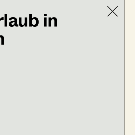
laub in
h
Contact list