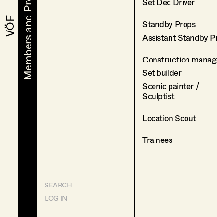
Members and Projects
Members and Projects
Set Dec Driver
VÖF
VÖF
Standby Props
Assistant Standby P
Construction manag
Set builder
Scenic painter /
Sculptist
Location Scout
Trainees
SEARCH
LOG IN