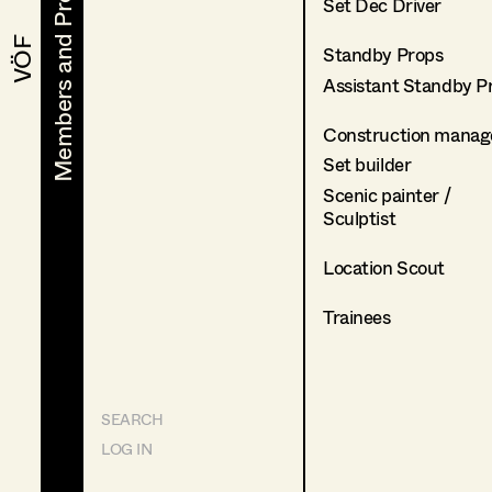
Members and Projects
Members and Projects
Set Dec Driver
VÖF
VÖF
Standby Props
Assistant Standby P
Construction manag
Set builder
Scenic painter /
Sculptist
Location Scout
Trainees
SEARCH
LOG IN