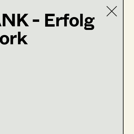
K - Erfolg
ork
Contact list