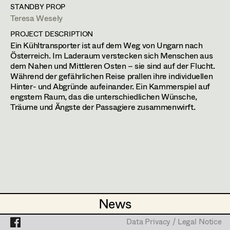
Auris Kunisch
Franz Hofmann
Assistant Set Decorator
STANDBY PROP
Teresa Wesely
Johanna Högler
Projects
Set Dec Buyer /
Prop Master
PROJECT DESCRIPTION
Props Buyer
Antoinette Höring
Ein Kühltransporter ist auf dem Weg von Ungarn nach
Österreich. Im Laderaum verstecken sich Menschen aus
Set Dressing
Philipp Juda
Rankgasse 8,
1160
Wien
dem Nahen und Mittleren Osten – sie sind auf der Flucht.
m +43 681 205 49 965,
mail@aurisku.com
Während der gefährlichen Reise prallen ihre individuellen
Mario Kainer
Hinter- und Abgründe aufeinander. Ein Kammerspiel auf
engstem Raum, das die unterschiedlichen Wünsche,
PROFILE
Prop Master
Sebastian Kubisch
Träume und Ängste der Passagiere zusammenwirft.
Assistant Prop Master
Bildmaterial
Zusammenarbeit
Auris Kunisch
PRODUCTION DESIGN
Michael Manyet
2026
Die Reise - Rahil
Prop Driver /
S. Othman, Cinema
Fritz Müller
Set Dec Driver
ART DIRECTION
Christoph Pock-Charlesworth
News
News
2025
Pflegeleicht
Susanne Raberger
M. Katharina Heigl, TV
(ab 3.9. (14 Wochen))
Standby Props
Data Privacy / Legal Notice
Data Privacy / Legal Notice