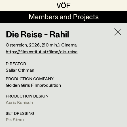
VÖF
VÖF
Members and Projects
Members and Projects
Die Reise - Rahil
DE
EN
HOME
Österreich,
2026
, (90 min.)
, Cinema
Michael Aberer
Production Design
Suche
Log in
https://filminstitut.at/filme/die-reise
Michael Buchart
Production Design Assistant
DIRECTOR
Sallar Othman
Art Department
Jana Druskovic
PRODUCTION COMPANY
Andreas Gombotz
Art Direction
Golden Girls Filmproduktion
Costume Department
Juliane Gstättner
Assistant Art Director
PRODUCTION DESIGN
Auris Kunisch
Retired Members
Christian Haizinger
SET DRESSING
Honorary Members
Peter Hofmann
Set Decoration
Pia Strau
In Memoriam