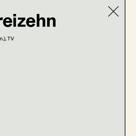
eizehn
Contact list
n.)
, TV