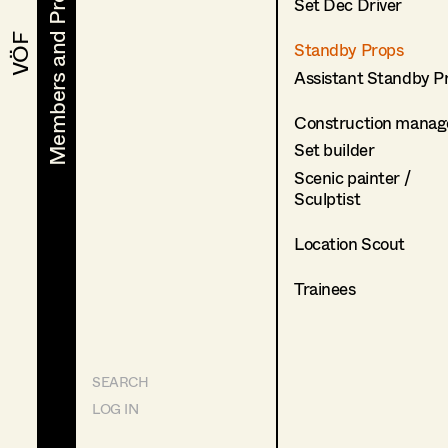
Members and Projects
Members and Projects
Set Dec Driver
VÖF
VÖF
Standby Props
Assistant Standby P
Construction manag
Set builder
Scenic painter /
Sculptist
Location Scout
Trainees
SEARCH
LOG IN