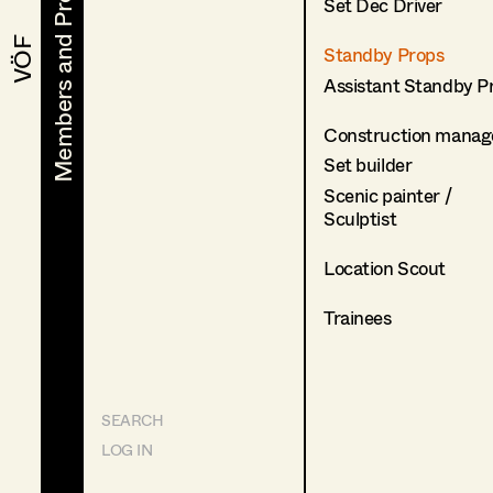
Members and Projects
Members and Projects
Set Dec Driver
VÖF
VÖF
Standby Props
Assistant Standby P
Construction manag
Set builder
Scenic painter /
Sculptist
Location Scout
Trainees
SEARCH
LOG IN