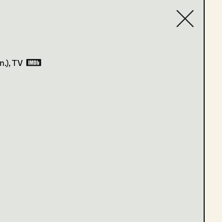
Contact list
n.)
, TV