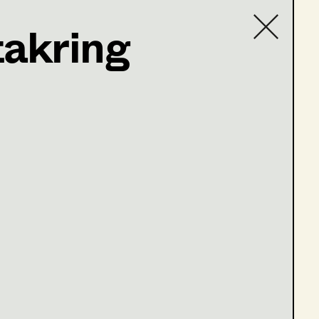
takring
Contact list