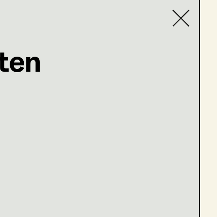
n
ten
Contact list
5)