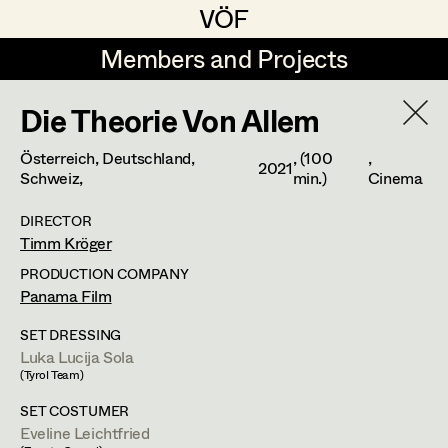
VÖF
VÖF
Members and Projects
Members and Projects
Die Theorie Von Allem
DE
EN
HOME
Österreich, Deutschland,
, (100
,
2021
Gudrun Büsel
Costume Designer
Suche
Log in
Schweiz,
min.)
Cinema
Lena Isabella Deisenberger
Costume Supervisor
DIRECTOR
Timm Kröger
Art Department
Jasmin Engelhart
Assistant Costume Designer
PRODUCTION COMPANY
Sophie Fehrmann
Panama Film
Costume Department
Anna Fritsch
Costume Coordinator
SET DRESSING
Luka Lucija Sola
Retired Members
Kerstin Maria Gatterbauer
(Tyrol Team)
Honorary Members
SET COSTUMER
Magdalena Haim
Set Costumer Supervisor
Eveline Leichtfried
In Memoriam