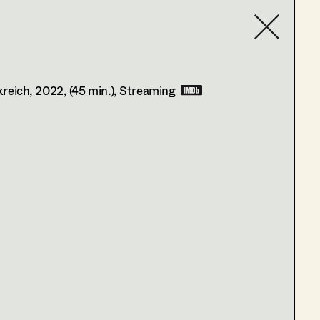
Contact list
kreich,
2022
, (45 min.)
, Streaming
m