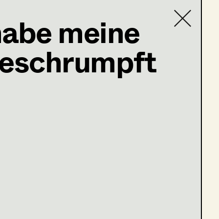
 habe meine
geschrumpft
Contact list
abeth@gmail.com
de geschrumpft
fte Schwestern