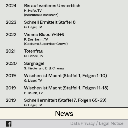
Mara Helml
Set Costumer
2024
Bis auf weiteres Unsterblich
H. Hofer, TV
Theresa Kopf
Projects
Assistant Set Costumer
(Kostümbild Assistenz)
2023
Schnell Ermittelt Staffel 8
Lena List
G. Liegel, TV
2022
Vienna Blood 7+8+9
Helga Lohninger
Textile Artist /
R. Dornhelm, TV
(Costume Supervisor Crowd)
Breakdown Artist
Natascha Maraval
2021
Totenfrau
Cutter / Tailor
N. Rohde, TV
Elisabeth Nagl
2020
Sargnagel
Costume seamstress
S. Hiebler und Ertl, Cinema
Ines Österreicher
2019
Wischen ist Macht (Staffel 1, Folgen 1-10)
G. Liegel, TV
Johanna Pflaum
2019
Wischen ist Macht (Staffel 1, Folgen 11-18)
Trainee
Julia Ploberger
E. Rauch, TV
2019
Schnell ermittelt (Staffel 7, Folgen 65-69)
Lisi Proske-Amsuess
G. Liegel, TV
News
News
2018
Wischen ist Macht (Pilot)
Margit Salzinger
A. Aigner, TV
Data Privacy / Legal Notice
Data Privacy / Legal Notice
2018
Universum History - Unser Österreich