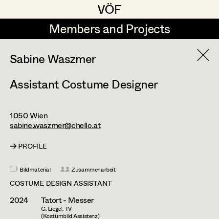
VÖF
VÖF
Members and Projects
Members and Projects
DE
EN
HOME
Sabine Waszmer
Assistant Costume Designer
Maria-Theresia Bartl
Costume Designer
Suche
Log in
Elisa Berger
Costume Supervisor
1050
Wien
Art Department
Elisabeth Binder
Assistant Costume Designer
sabine.waszmer@chello.at
Anna Fritsch
PROFILE
Costume Department
Marion Grädler
Costume Coordinator
Bildmaterial
Zusammenarbeit
Retired Members
Barbara Haegele
COSTUME DESIGN ASSISTANT
Honorary Members
2024
Tatort - Messer
Elisabeth Heinisch
Set Costumer Supervisor
G. Liegel, TV
In Memoriam
(Kostümbild Assistenz)