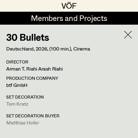
VÖF
VÖF
Members and Projects
Members and Projects
30 Bullets
DE
EN
HOME
YEAR
2026
Deutschland,
2026
, (100 min.)
, Cinema
Suche
Log in
DIRECTOR
PROJECT
Arman T. Riahi Arash Riahi
30 Bullets
Art Department
PRODUCTION COMPANY
btf GmbH
A. Arash Riahi, Cinema
Costume Department
Blind Ermittelt 15
SET DECORATION
Tom Kratz
S. Tafel, TV
Crystal Wall - Staffel 2
Retired Members
SET DECORATION BUYER
C. Klant, Wiederkehr, TV
Matthias Hofer
Honorary Members
Der Geier - Blut & Zweifel
In Memoriam