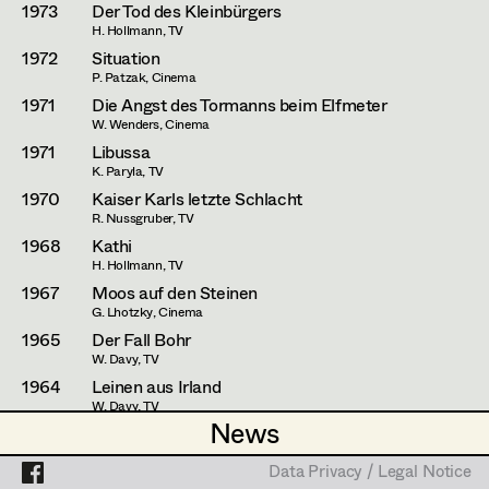
Andreas Sobotka
1973
Der Tod des Kleinbürgers
H. Hollmann, TV
Eva Ulmer-Janes
Projects
1972
Situation
P. Patzak, Cinema
Isidor Wimmer
1971
Die Angst des Tormanns beim Elfmeter
W. Wenders, Cinema
Erik Zenzius
1971
Libussa
K. Paryla, TV
1970
Kaiser Karls letzte Schlacht
R. Nussgruber, TV
1968
Kathi
H. Hollmann, TV
1967
Moos auf den Steinen
G. Lhotzky, Cinema
1965
Der Fall Bohr
W. Davy, TV
1964
Leinen aus Irland
W. Davy, TV
News
News
1963
Karriere
W. Davy, TV
Data Privacy / Legal Notice
Data Privacy / Legal Notice