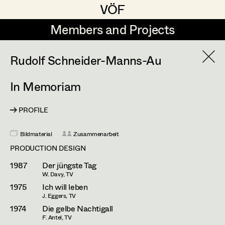
VÖF
VÖF
Members and Projects
Members and Projects
DE
EN
HOME
Rudolf Schneider-Manns-Au
In Memoriam
Sabine Koechert
Suche
Log in
Michaela Kovacs
PROFILE
Art Department
Werner Otto
Bildmaterial
Zusammenarbeit
Herta Pischinger-Hareiter
PRODUCTION DESIGN
Costume Department
1987
Der jüngste Tag
Anna Reschl
W. Davy, TV
Retired Members
1975
Ich will leben
Rudolf Schneider-Manns-Au
J. Eggers, TV
Honorary Members
Herwig Schretter
1974
Die gelbe Nachtigall
In Memoriam
F. Antel, TV