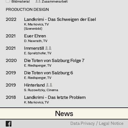
Andreas Sobotka
Bildmaterial
Zusammenarbeit
PRODUCTION DESIGN
Eva Ulmer-Janes
Projects
2022
Landkrimi - Das Schweigen der Esel
Isidor Wimmer
K. Markovics, TV
(Szenenbild)
2021
Euer Ehren
Erik Zenzius
D. Nawrath, TV
2021
Immerstill
E. Spreitzhofer, TV
2020
Die Toten von Salzburg Folge 7
E. Riedlsperger, TV
2019
Die Toten von Salzburg 6
E. Riedlsperger, TV
2019
Hinterland
S. Ruzowitzky, Cinema
2018
Landkrimi - Das letzte Problem
K. Markovics, TV
2018
Nobadi
News
News
K. Markovics, Cinema
2018
Meiberger-Im Kopf des Täters (Folge 5-8)
Data Privacy / Legal Notice
Data Privacy / Legal Notice
S. Yusef, TV