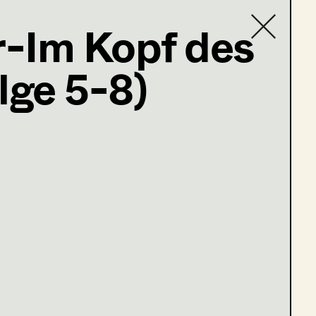
-Im Kopf des
lge 5-8)
Contact list
der Esel