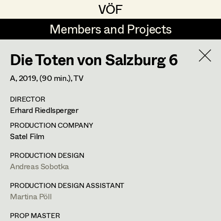
VÖF
VÖF
Members and Projects
Members and Projects
Die Toten von Salzburg 6
DE
EN
HOME
A,
2019
, (90 min.)
, TV
Sabine Koechert
Suche
Log in
DIRECTOR
Michaela Kovacs
Erhard Riedlsperger
Art Department
Werner Otto
PRODUCTION COMPANY
Satel Film
Herta Pischinger-Hareiter
Andreas Sobotka
Costume Department
PRODUCTION DESIGN
Anna Reschl
Andreas Sobotka
In Memoriam
Retired Members
Rudolf Schneider-Manns-Au
PRODUCTION DESIGN ASSISTANT
Martina Pöll
Honorary Members
PROFILE
Herwig Schretter
In Memoriam
PROP MASTER