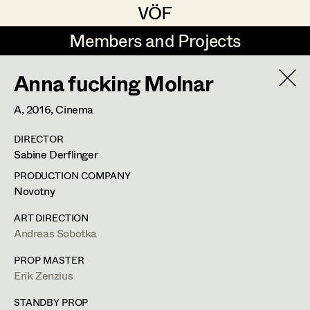
VÖF
VÖF
Members and Projects
Members and Projects
Anna fucking Molnar
DE
EN
HOME
A,
2016
, Cinema
Sabine Koechert
Suche
Log in
DIRECTOR
Michaela Kovacs
Sabine Derflinger
Art Department
Werner Otto
PRODUCTION COMPANY
Novotny
Herta Pischinger-Hareiter
Andreas Sobotka
Costume Department
ART DIRECTION
Anna Reschl
Andreas Sobotka
In Memoriam
Retired Members
Rudolf Schneider-Manns-Au
PROP MASTER
Erik Zenzius
Honorary Members
PROFILE
Herwig Schretter
In Memoriam
STANDBY PROP