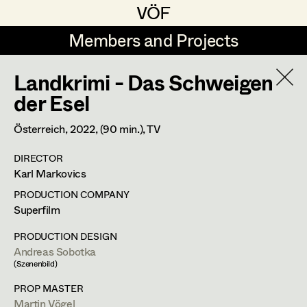
VÖF
VÖF
Members and Projects
Members and Projects
Landkrimi - Das Schweigen
DE
EN
HOME
der Esel
Sabine Koechert
Suche
Log in
Österreich,
2022
, (90 min.)
, TV
Michaela Kovacs
DIRECTOR
Art Department
Karl Markovics
Werner Otto
PRODUCTION COMPANY
Herta Pischinger-Hareiter
Andreas Sobotka
Costume Department
Superfilm
Anna Reschl
PRODUCTION DESIGN
In Memoriam
Andreas Sobotka
Retired Members
Rudolf Schneider-Manns-Au
(Szenenbild)
Honorary Members
PROFILE
Herwig Schretter
PROP MASTER
In Memoriam
Martin Vögel