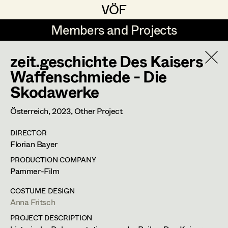
VÖF
VÖF
Members and Projects
Members and Projects
zeit.geschichte Des Kaisers
DE
EN
HOME
Waffenschmiede - Die
Skodawerke
Gudrun Büsel
Suche
Log in
Lena Isabella Deisenberger
Österreich,
2023
, Other Project
Art Department
Jasmin Engelhart
DIRECTOR
Florian Bayer
Sophie Fehrmann
Costume Department
PRODUCTION COMPANY
Anna Fritsch
Pammer-Film
Retired Members
Kerstin Maria Gatterbauer
COSTUME DESIGN
Anna Fritsch
Honorary Members
Magdalena Haim
PROJECT DESCRIPTION
In Memoriam