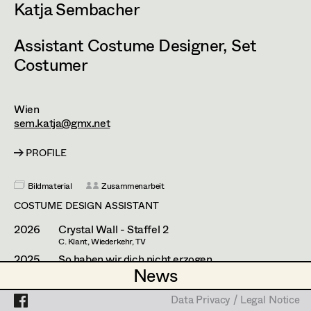
Lea Haselrieder
Katja Sembacher
Elisabeth Heinisch
Projects
Assistant Costume Designer
,
Set
Anna Hoss
Costumer
Michaela Janker
Wien
Ruth Kubyk
sem.katja@gmx.net
Eveline Leichtfried
PROFILE
Helga Lohninger
Bildmaterial
Zusammenarbeit
Marlies Mayringer
COSTUME DESIGN ASSISTANT
Lena Parusel
2026
Crystal Wall - Staffel 2
C. Klant, Wiederkehr, TV
Martin Schwarzbach
2025
So haben wir dich nicht erzogen
News
News
M. Kreihsl, TV
Katja Sembacher
(Kostümbildassistenz)
2025
Der Wachtmeister
Data Privacy / Legal Notice
Data Privacy / Legal Notice