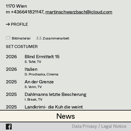
Lea Haselrieder
1170
Wien
m +436641821147,
martinschwarzbach@icloud.com
Elisabeth Heinisch
Projects
PROFILE
Anna Hoss
Michaela Janker
Bildmaterial
Zusammenarbeit
SET COSTUMER
Ruth Kubyk
2026
Blind Ermittelt 15
Eveline Leichtfried
S. Tafel, TV
2026
Italien
Helga Lohninger
D. Prochaska, Cinema
2025
An der Grenze
Marlies Mayringer
S. Volm, TV
2025
Dahlmanns letzte Bescherung
Lena Parusel
I. Braak, TV
2025
Landkrimi- die Kuh die weint
Martin Schwarzbach
A. Prochaska, TV
News
News
Katja Sembacher
2025
Das Vergessen
D. Prochaska, TV
Data Privacy / Legal Notice
Data Privacy / Legal Notice