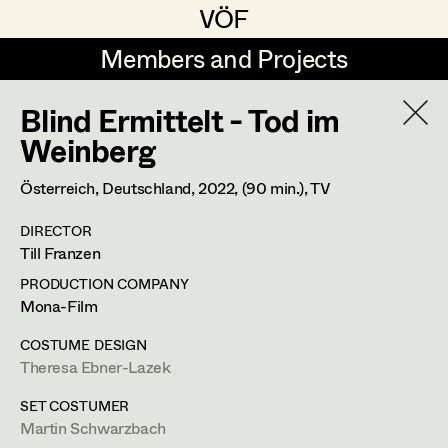
VÖF
VÖF
Members and Projects
Members and Projects
Blind Ermittelt - Tod im
DE
EN
HOME
Weinberg
Gudrun Büsel
Suche
Log in
Österreich, Deutschland,
2022
, (90 min.)
, TV
Lena Isabella Deisenberger
DIRECTOR
Art Department
Till Franzen
Jasmin Engelhart
PRODUCTION COMPANY
Sophie Fehrmann
Costume Department
Mona-Film
Anna Fritsch
Martin Schwarzbach
COSTUME DESIGN
Theresa Ebner-Lazek
Retired Members
Kerstin Maria Gatterbauer
Set Costumer
Honorary Members
SET COSTUMER
Magdalena Haim
Martin Schwarzbach
In Memoriam